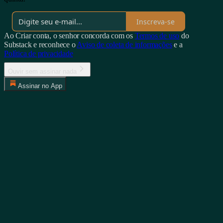
Inscreva-se
Ao Criar conta, o senhor concorda com os
Termos de uso
do
Substack e reconhece o
Aviso de coleta de informações
e a
Política de privacidade
Ouvir sem assinar nada
Assinar no App