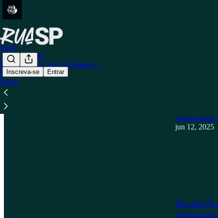
Início
A Tempestade
Histórias para Ouvir no Banhe…
Inscreva-se
Entrar
Podcast
Sobre
Mais recente
Dia dos Na
Assista agora
jun 12, 2025
Dia dos Na
Assista agora