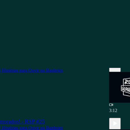
s
Principais
Discussões
morados! - RSP #25
 | Histórias para Ouvir no Banheiro
3:12
morados! - RSP #25
 | Histórias para Ouvir no Banheiro