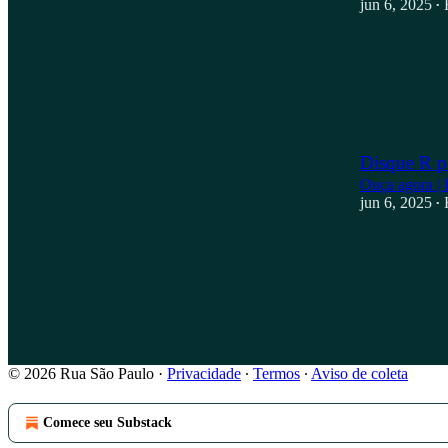
jun 6, 2025
•
Disque R p
Ouça agora | 
jun 6, 2025
•
© 2026 Rua São Paulo
·
Privacidade
∙
Termos
∙
Aviso de coleta
Comece seu Substack