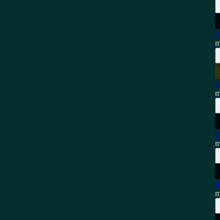
O
m
O
m
C
m
B
m