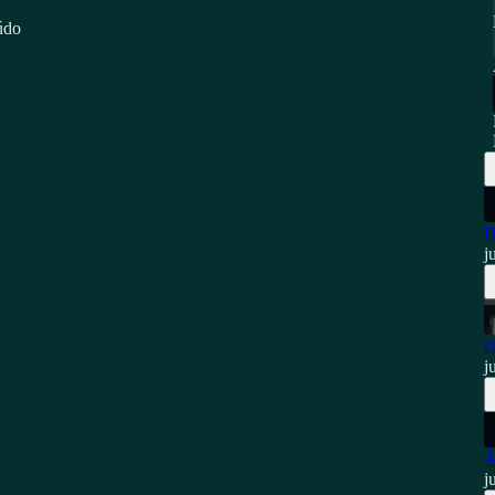
údo
D
j
O
j
À
j