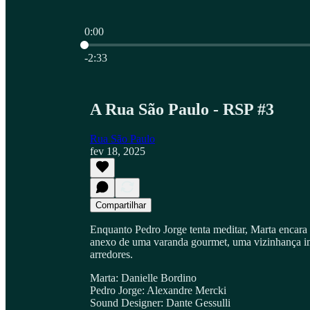
0:00
Hora atual: 0:00 / Tempo total: -2:33
-2:33
A Rua São Paulo - RSP #3
Rua São Paulo
fev 18, 2025
Compartilhar
Enquanto Pedro Jorge tenta meditar, Marta encar
anexo de uma varanda gourmet, uma vizinhança imp
arredores.
Marta: Danielle Bordino
Pedro Jorge: Alexandre Mercki
Sound Designer: Dante Gessulli