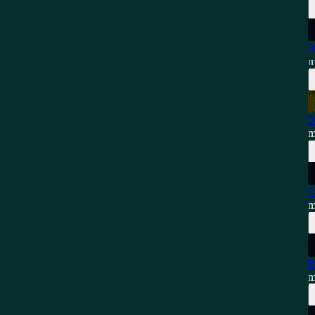
O
m
O
m
C
m
B
m