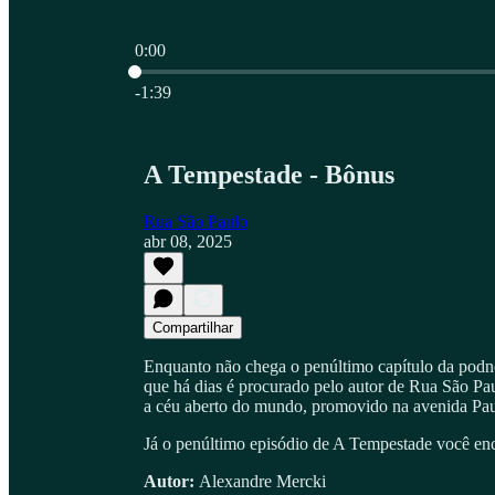
0:00
Hora atual: 0:00 / Tempo total: -1:39
-1:39
A Tempestade - Bônus
Rua São Paulo
abr 08, 2025
Compartilhar
Enquanto não chega o penúltimo capítulo da pod
que há dias é procurado pelo autor de Rua São Pau
a céu aberto do mundo, promovido na avenida Paul
Já o penúltimo episódio de A Tempestade você enc
Autor:
Alexandre Mercki