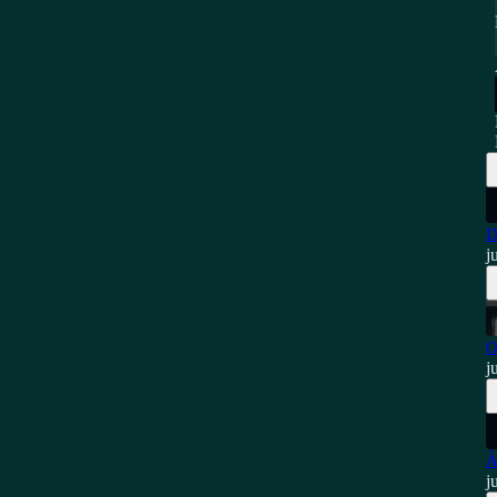
D
j
O
j
À
j