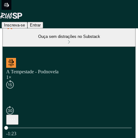
Inscreva-se
Entrar
Ouça sem distrações no Substack
A Tempestade - Podnovela
1×
Hora atual: 0:00 / Tempo total: -1:23
-1:23