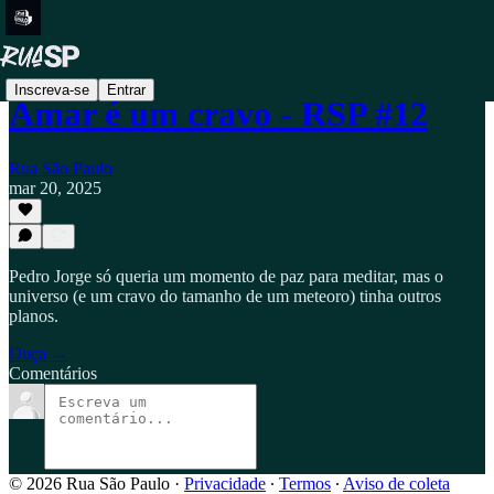
Inscreva-se
Entrar
Amar é um cravo - RSP #12
Rua São Paulo
mar 20, 2025
Pedro Jorge só queria um momento de paz para meditar, mas o
universo (e um cravo do tamanho de um meteoro) tinha outros
planos.
Ouça →
Comentários
© 2026 Rua São Paulo
·
Privacidade
∙
Termos
∙
Aviso de coleta