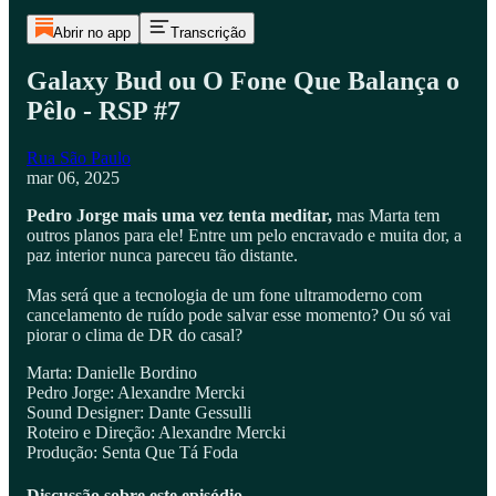
Abrir no app
Transcrição
Galaxy Bud ou O Fone Que Balança o
Pêlo - RSP #7
Rua São Paulo
mar 06, 2025
Pedro Jorge mais uma vez tenta meditar,
mas Marta tem
outros planos para ele! Entre um pelo encravado e muita dor, a
paz interior nunca pareceu tão distante.
Mas será que a tecnologia de um fone ultramoderno com
cancelamento de ruído pode salvar esse momento? Ou só vai
piorar o clima de DR do casal?
Marta: Danielle Bordino
Pedro Jorge: Alexandre Mercki
Sound Designer: Dante Gessulli
Roteiro e Direção: Alexandre Mercki
Produção: Senta Que Tá Foda
Discussão sobre este episódio