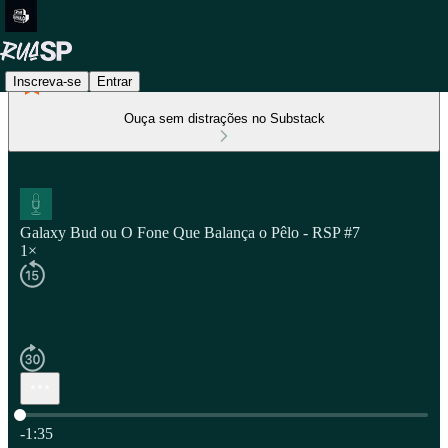
Inscreva-se
Entrar
Ouça sem distrações no Substack
Galaxy Bud ou O Fone Que Balança o Pêlo - RSP #7
1×
Hora atual: 0:00 / Tempo total: -1:35
-1:35