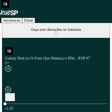
Inscreva-se
Entrar
Ouça sem distrações no Substack
Galaxy Bud ou O Fone Que Balança o Pêlo - RSP #7
1×
Hora atual: 0:00 / Tempo total: -1:35
-1:35