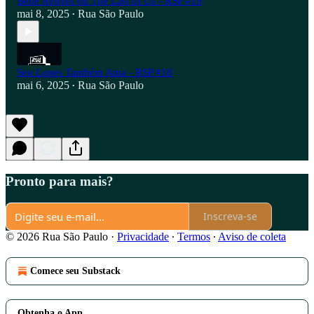
Bebê Reborn ou The Last of Us - RSP #19
mai 8, 2025
Rua São Paulo
•
Seu Lopes Também Ama - RSP #18
mai 6, 2025
Rua São Paulo
•
Pronto para mais?
Inscreva-se
© 2026 Rua São Paulo
·
Privacidade
∙
Termos
∙
Aviso de coleta
Comece seu Substack
Obtenha o App