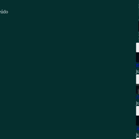
eúdo
D
j
O
j
À
j