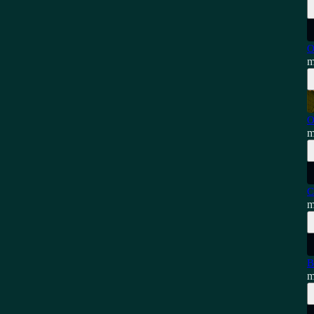
O
m
O
m
C
m
B
m